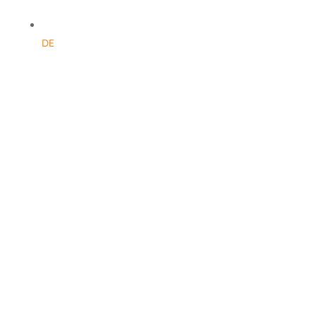
DE
Hamoir
GÎTE DU CHÂTEAU DE