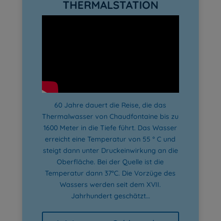
THERMALSTATION
60 Jahre dauert die Reise, die das
Thermalwasser von Chaudfontaine bis zu
1600 Meter in die Tiefe führt. Das Wasser
erreicht eine Temperatur von 55 ° C und
steigt dann unter Druckeinwirkung an die
Oberfläche. Bei der Quelle ist die
Temperatur dann 37°C. Die Vorzüge des
Wassers werden seit dem XVII.
Jahrhundert geschätzt…