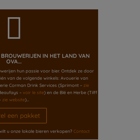

 BROUWERIJEN IN HET LAND VAN
OVA...
erijen hun passie voor bier. Ontdek ze door
 één van de volgende winkels: Avouerie van
serie Corman Drink Services (Sprimont –
zie
(Beaufays –
voir le site
) en de Blé en Herbe (Tilff
–
zie website
)…
tel een pakket
wilt u onze lokale bieren verkopen?
Contact