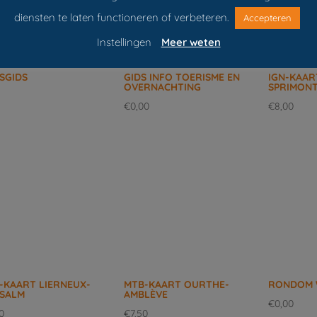
diensten te laten functioneren of verbeteren.
Accepteren
Instellingen
Meer weten
TSGIDS
GIDS INFO TOERISME EN
IGN-KAAR
OVERNACHTING
SPRIMON
€
0,00
€
8,00
-KAART LIERNEUX-
MTB-KAART OURTHE-
RONDOM 
LSALM
AMBLÈVE
€
0,00
0
€
7,50