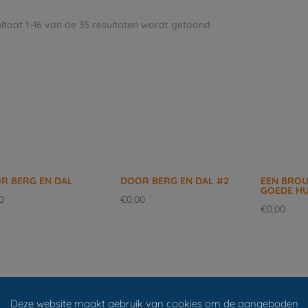
ltaat 1–16 van de 35 resultaten wordt getoond
R BERG EN DAL
DOOR BERG EN DAL #2
EEN BRO
GOEDE H
0
€
0,00
€
0,00
Deze website maakt gebruik van cookies om de aangeboden