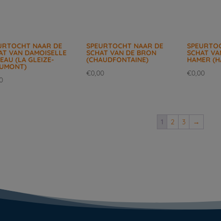
URTOCHT NAAR DE
SPEURTOCHT NAAR DE
SPEURTO
AT VAN DAMOISELLE
SCHAT VAN DE BRON
SCHAT VA
EAU (LA GLEIZE-
(CHAUDFONTAINE)
HAMER (H
UMONT)
€
0,00
€
0,00
0
1
2
3
→