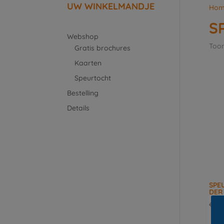
UW WINKELMANDJE
Hom
S
Webshop
Toon
Gratis brochures
Kaarten
Speurtocht
Bestelling
Details
SPE
DER
€
0,0