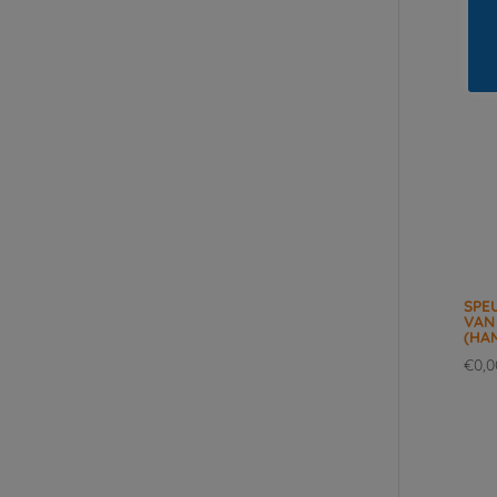
SPE
VAN
(HA
€
0,0