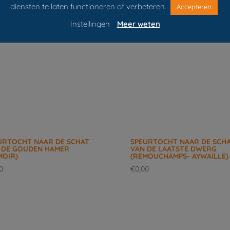
diensten te laten functioneren of verbeteren.
Accepteren
Instellingen
Meer weten
URTOCHT NAAR DE SCHAT
SPEURTOCHT NAAR DE SCH
 DE GOUDEN HAMER
VAN DE LAATSTE DWERG
MOIR)
(REMOUCHAMPS- AYWAILLE)
0
€
0,00