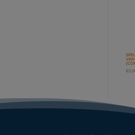
SPE
VAN
(CO
€
0,0