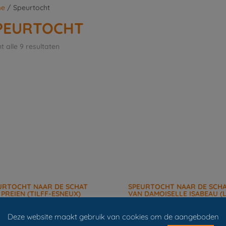
e
/ Speurtocht
PEURTOCHT
t alle 9 resultaten
URTOCHT NAAR DE SCHAT
SPEURTOCHT NAAR DE SCH
 PREIEN (TILFF-ESNEUX)
VAN DAMOISELLE ISABEAU (
GLEIZE-STOUMONT)
0
€
0,00
Deze website maakt gebruik van cookies om de aangeboden