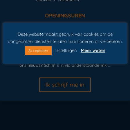
OPENINGSUREN
Elke dag van 9 tot 17 uur.
Deze website maakt gebruik van cookies om de
Gesloten op 01/01 en 25/12
aangeboden diensten te laten functioneren of verbeteren.
OP DE HOOGTE BLIJVEN
Instellingen
Meer weten
Accepteren
Wilt u op de hoogte blijven van onze evenementen of
ons nieuws? Schrijf u in via onderstaande link …
Ik schrijf me in