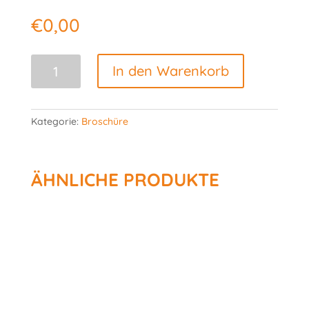
€
0,00
Über
In den Warenkorb
Hügel
und
durch
Kategorie:
Broschüre
Täler
Menge
ÄHNLICHE PRODUKTE