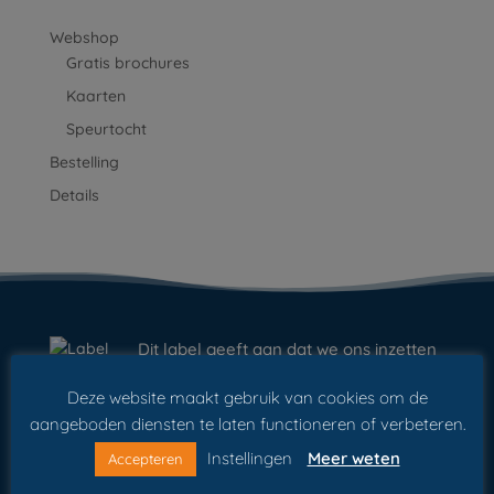
Webshop
Gratis brochures
Kaarten
Speurtocht
Bestelling
Details
Dit label geeft aan dat we ons inzetten
om de kwaliteit van onze diensten
Deze website maakt gebruik van cookies om de
continu te verbeteren.
aangeboden diensten te laten functioneren of verbeteren.
Instellingen
Meer weten
Accepteren