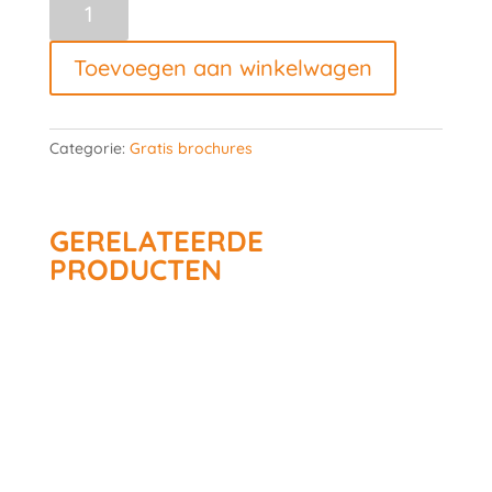
Berg
en
Toevoegen aan winkelwagen
Dal
#2
aantal
Categorie:
Gratis brochures
GERELATEERDE
PRODUCTEN