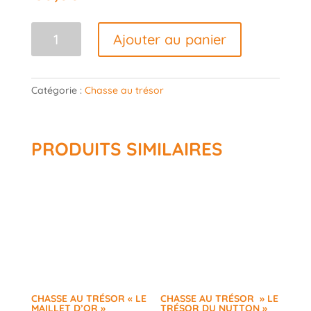
quantité
Ajouter au panier
de
Chasse
au
Catégorie :
Chasse au trésor
Trésor
"
Le
dernier
PRODUITS SIMILAIRES
sottai"
(Remouchamps-
Aywaille)
CHASSE AU TRÉSOR « LE
CHASSE AU TRÉSOR » LE
MAILLET D’OR »
TRÉSOR DU NUTTON »