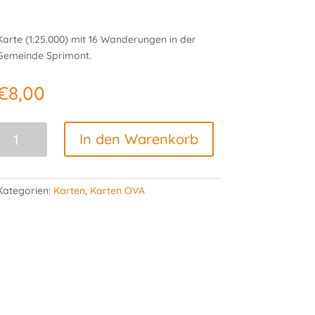
Karte (1:25.000) mit 16 Wanderungen in der
Gemeinde Sprimont.
€
8,00
IGN-
In den Warenkorb
Karte
von
Sprimont
Kategorien:
Karten
,
Karten OVA
Menge