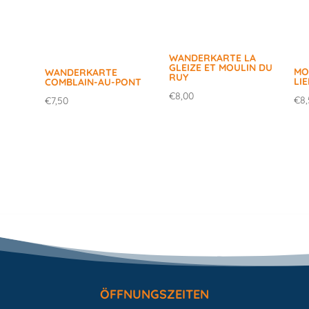
WANDERKARTE LA
GLEIZE ET MOULIN DU
MO
WANDERKARTE
RUY
LI
COMBLAIN-AU-PONT
€
8,00
€
8
€
7,50
ÖFFNUNGSZEITEN