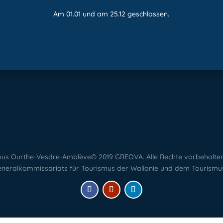
Am 01.01 und am 25.12 geschlossen.
ismus Ourthe-Vesdre-Amblève© 2019 GREOVA. Alle Rechte vorbehalte
eneralkommissariats für Tourismus der Wallonie und dem Tourismus