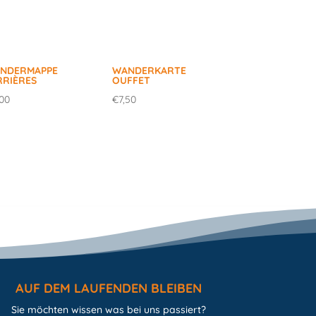
NDERMAPPE
WANDERKARTE
RRIÈRES
OUFFET
,00
€
7,50
AUF DEM LAUFENDEN BLEIBEN
Sie möchten wissen was bei uns passiert?