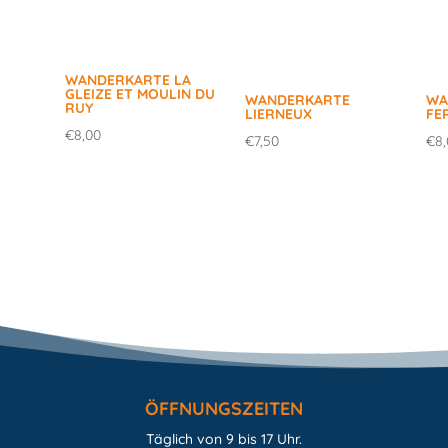
WANDERKARTE LA
GLEIZE ET MOULIN DU
WANDERKARTE
WA
RUY
LIERNEUX
FE
€
8,00
€
7,50
€
8
ÖFFNUNGSZEITEN
Täglich von 9 bis 17 Uhr.