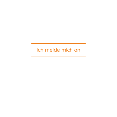
AUF DEM LAUFENDEN BLEIBEN
Sie möchten wissen was bei uns passiert? Abonnieren
Sie unseren Newsletter hier…
Ich melde mich an