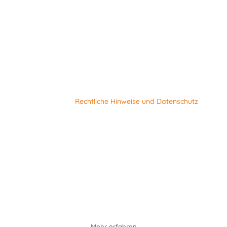
Offizielle Website des Haus für Tourismus Ourthe-
Vesdre-Amblève© 2019 GREOVA. Alle Rechte
vorbehalten |
Rechtliche Hinweise und Datenschutz
Mit der Unterstützung des Generalkommissariats für
Tourismus der Wallonie und dem Tourismusverband
der Provinz Lüttich.
Mehr erfahren