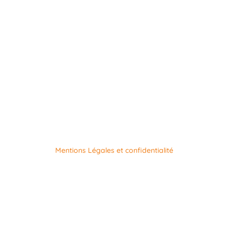
Site officiel de la Maison du Tourisme Ourthe-Vesdre-
Amblève© 2019 GREOVA. Tous droits réservés |
Mentions Légales et confidentialité
Avec le soutien du Commissariat général au Tourisme
de Wallonie et de la Fédération du Tourisme de la
Province de Liège.