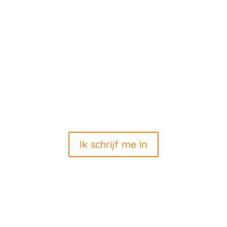
OPENINGSUREN
Elke dag van 9 tot 17 uur.
Gesloten op 01/01 en 25/12
OP DE HOOGTE BLIJVEN
Wilt u op de hoogte blijven van onze evenementen of
ons nieuws? Schrijf u in via onderstaande link …
Ik schrijf me in