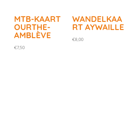
MTB-KAART
WANDELKAA
OURTHE-
RT AYWAILLE
AMBLÈVE
€
8,00
€
7,50
Dit label geeft aan dat we ons inzetten
om de kwaliteit van onze diensten
continu te verbeteren.