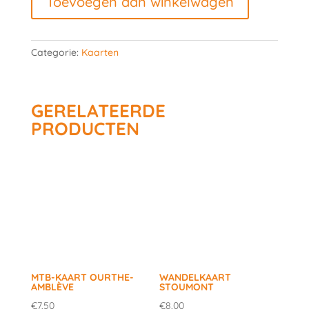
Toevoegen aan winkelwagen
et
Moulin
du
Categorie:
Kaarten
Ruy
aantal
GERELATEERDE
PRODUCTEN
MTB-KAART OURTHE-
WANDELKAART
AMBLÈVE
STOUMONT
€
7,50
€
8,00