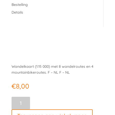
Bestelling
Details
Wandelkaart (1:15 000) met 8 wandelroutes en 4
mountainbikeroutes. F – NL F – NL
€
8,00
Wandelkaart
La
Gleize