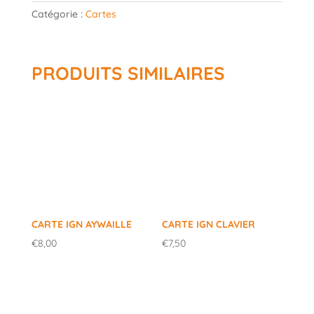
IGN
Catégorie :
Cartes
La
Gleize
et
Moulin
PRODUITS SIMILAIRES
du
Ruy
CARTE IGN AYWAILLE
CARTE IGN CLAVIER
€
8,00
€
7,50