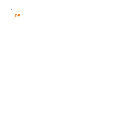
DE
MTB-KAART LIERNEUX-
VIELSALM