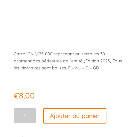
Carte IGN 1/25 000 reprenant au recto les 30
promenades pédestres de l’entité (Edition 2023) Tous
les itinéraires sont balisés. F – NL – D – GB.
€
8,00
quantité
Ajouter au panier
de
Carte
IGN